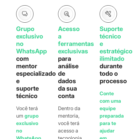
Grupo
Acesso
Suporte
exclusivo
a
técnico
no
ferramentas
e
WhatsApp
exclusivas
estratégico
com
para
ilimitado
mentor
análise
durante
especializado
de
todo o
e
dados
processo
suporte
da sua
Conte
técnico
conta
com uma
Você terá
Dentro da
equipe
um
grupo
mentoria,
preparada
exclusivo
você terá
para te
no
acesso a
ajudar
WhatsApp
tecnologia
em