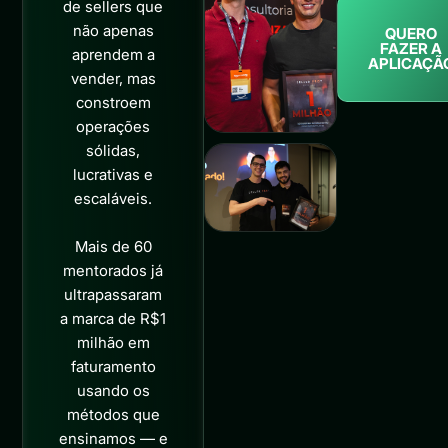
de sellers que
não apenas
QUERO
FAZER A
aprendem a
APLICAÇÃ
vender, mas
constroem
operações
sólidas,
lucrativas e
escaláveis.
Mais de 60
mentorados já
ultrapassaram
a marca de R$1
milhão em
faturamento
usando os
métodos que
ensinamos — e