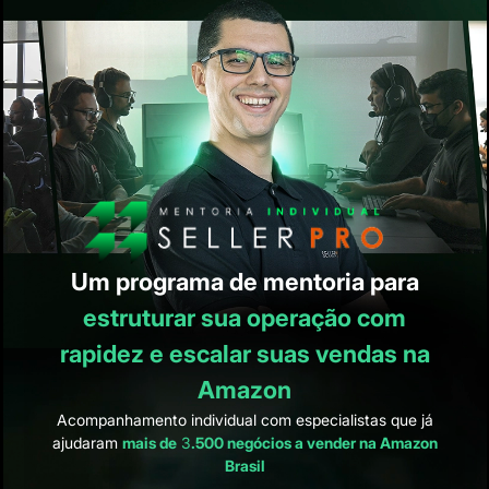
Um programa de mentoria para
estruturar sua operação com
rapidez e escalar suas vendas na
Amazon
Acompanhamento individual com especialistas que já
ajudaram
mais de
3
.500 negócios a vender na Amazon
Brasil