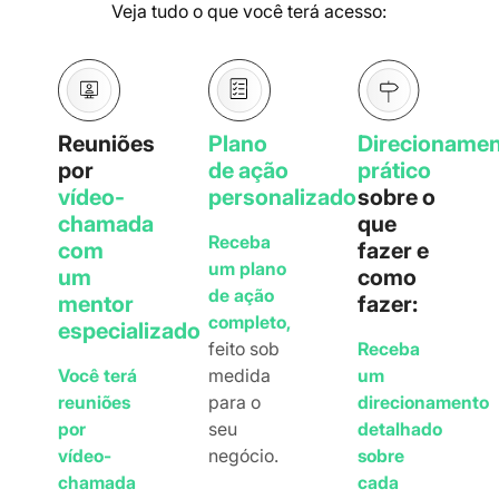
Veja tudo o que você terá acesso:
Reuniões
Plano
Direcioname
por
de ação
prático
vídeo-
personalizado
sobre o
chamada
que
Receba
com
fazer e
um plano
um
como
de ação
mentor
fazer:
completo,
especializado
feito sob
Receba
Você terá
medida
um
reuniões
para o
direcionamento
por
seu
detalhado
vídeo-
negócio.
sobre
chamada
cada