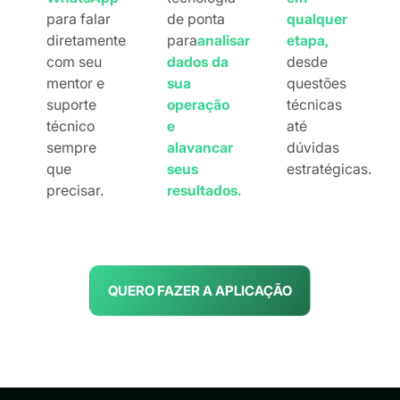
para falar
de ponta
qualquer
diretamente
para
analisar
etapa,
com seu
dados da
desde
mentor e
sua
questões
suporte
operação
técnicas
técnico
e
até
sempre
alavancar
dúvidas
que
seus
estratégicas.
precisar.
resultados.
QUERO FAZER A APLICAÇÃO