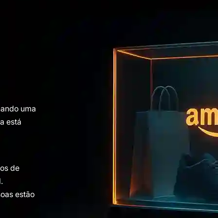
nando uma
a está
dos de
.
oas estão