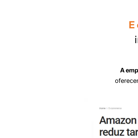
E
A emp
oferece