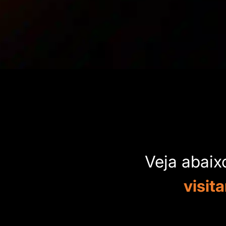
Veja abai
visit