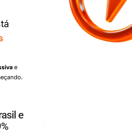
tá
s
ssiva
e
meçando.