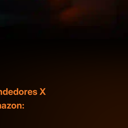
ndedores X
mazon: