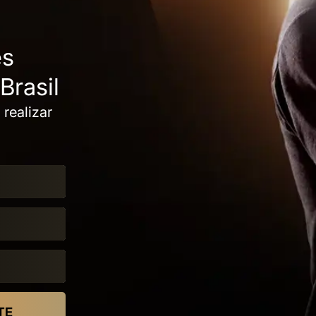
ês
rasil
realizar
TE